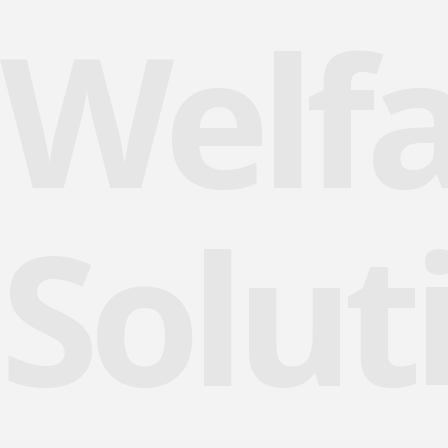
Welf
Solut